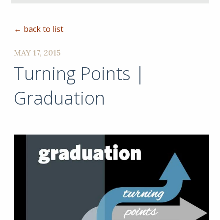
← back to list
MAY 17, 2015
Turning Points |
Graduation